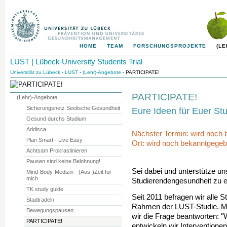
HOME
TEAM
FORSCHUNGSPROJEKTE
(L
LUST | Lübeck University Students Trial
Universität zu Lübeck
-
LUST
-
(Lehr)-Angebote
- PARTICIPATE!
PARTICIPATE!
(Lehr)-Angebote
Sicherungsnetz Seelische Gesundheit
Eure Ideen für Euer St
Gesund durchs Studium
Addisca
Nächster Termin: wird noch
Plan Smart - Live Easy
Ort: wird noch bekanntgege
Achtsam Prokrastinieren
Pausen sind keine Belohnung!
Sei dabei und unterstütze un
Mind-Body-Medizin - (Aus-)Zeit für
mich
Studierendengesundheit zu e
TK study guide
Seit 2011 befragen wir alle S
Stadtradeln
Rahmen der LUST-Studie. Mi
Bewegungspausen
wir die Frage beantworten: "
PARTICIPATE!
entwickeln wir Interventione