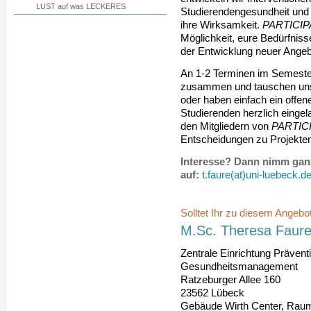
LUST auf was LECKERES
Studierendengesundheit und 
ihre Wirksamkeit.
PARTICIP
Möglichkeit, eure Bedürfnis
der Entwicklung neuer Angebo
An 1-2 Terminen im Semester
zusammen und tauschen uns a
oder haben einfach ein offene
Studierenden herzlich einge
den Mitgliedern von
PARTIC
Entscheidungen zu Projekten
Interesse? Dann nimm ganz
auf:
t.faure(at)uni-luebeck.d
Solltet Ihr zu diesem Angeb
M.Sc. Theresa Faur
Zentrale Einrichtung Prävent
Gesundheitsmanagement
Ratzeburger Allee 160
23562 Lübeck
Gebäude Wirth Center, Rau